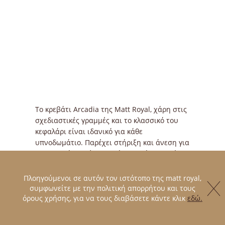
Το κρεβάτι Arcadia της Μatt Royal, χάρη στις
σχεδιαστικές γραμμές και το κλασσικό του
κεφαλάρι είναι ιδανικό για κάθε
υπνοδωμάτιο. Παρέχει στήριξη και άνεση για
να απολαύσετε ένα ξεκούραστο ύπνο, ενώ
παράλληλα η διακριτική του σιλουέτα το
καθιστά ιδανικό ακόμη και για μικρότερα
Πλοηγούμενοι σε αυτόν τον ιστότοπο της matt royal,
δωμάτια.
συμφωνείτε με την πολιτική απορρήτου και τους
όρους χρήσης, για να τους διαβάσετε κάντε κλικ
εδώ.