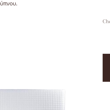
ύπνου.
Ch