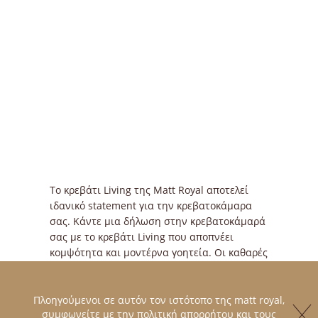
Το κρεβάτι Living της Matt Royal αποτελεί
ιδανικό statement για την κρεβατοκάμαρα
σας. Κάντε μια δήλωση στην κρεβατοκάμαρά
σας με το κρεβάτι Living που αποπνέει
κομψότητα και μοντέρνα γοητεία. Οι καθαρές
γραμμές, ο σύγχρονος σχεδιασμός και τα
πολυτελή φινιρίσματα δημιουργούν ένα
διαχρονικό κεντρικό στοιχείο που
Πλοηγούμενοι σε αυτόν τον ιστότοπο της matt royal,
συμφωνείτε με την πολιτική απορρήτου και τους
αναδεικνύει την αισθητική κάθε δωματίου,