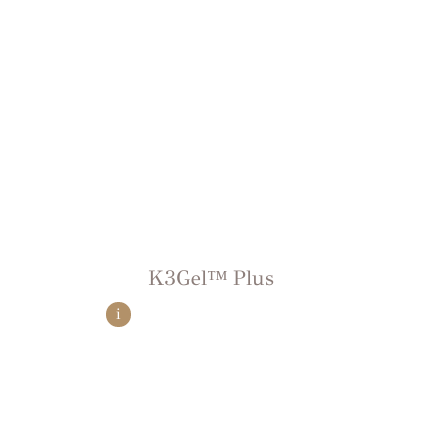
Κ3Gel™ Plus
i